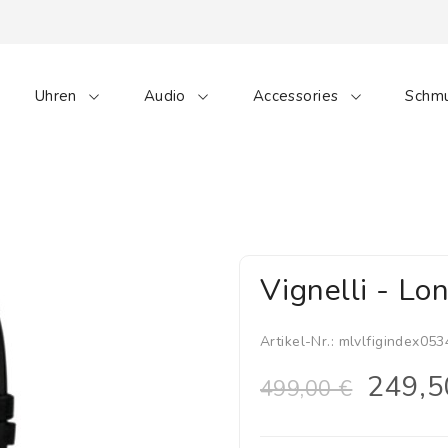
Uhren
Audio
Accessories
Schm
Vignelli - L
Artikel-Nr.:
mlvlfigindex05
249,5
499,00 €