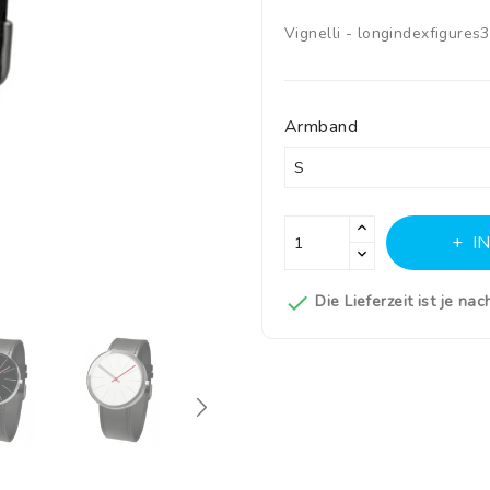
Vignelli - longindexfigures
Armband
I

Die Lieferzeit ist je na