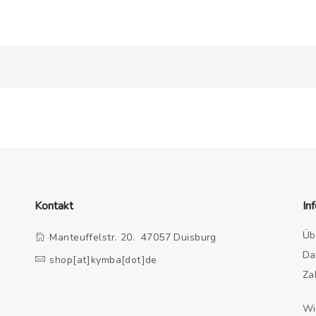
Kontakt
In
Üb
Manteuffelstr. 20. 47057 Duisburg
Da
shop[at]kymba[dot]de
e
Za
Wi