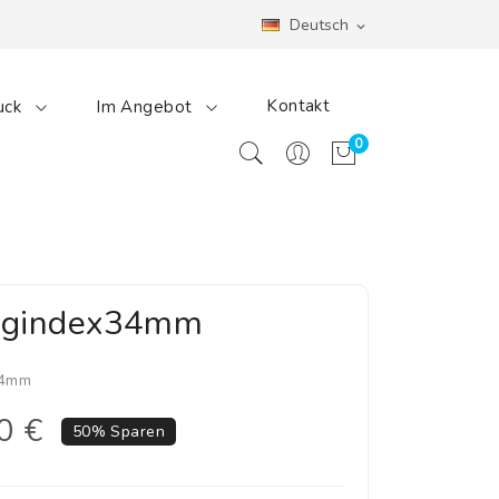
Deutsch
expand_more
Kontakt
uck
Im Angebot
0
ongindex34mm
34mm
0 €
50% Sparen